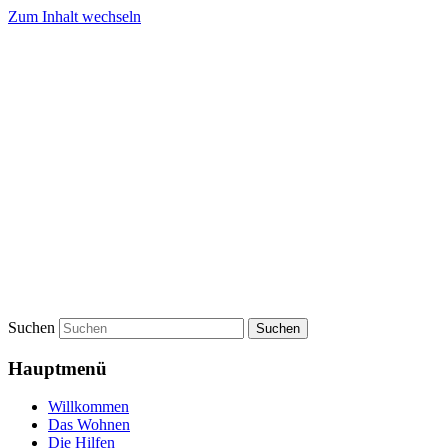
Zum Inhalt wechseln
Der Weg e. V.
Der Drimbornshof
Suchen
Hauptmenü
Willkommen
Das Wohnen
Die Hilfen